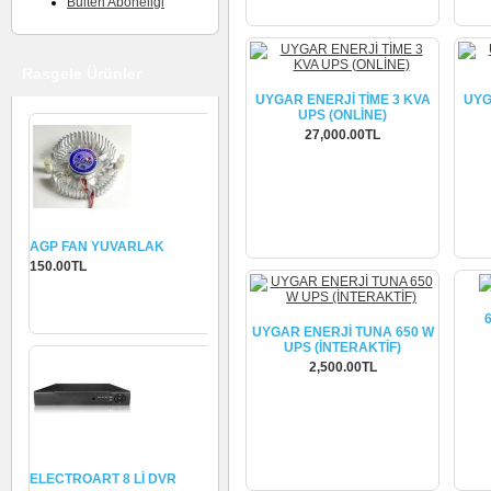
Bülten Aboneliği
Rasgele Ürünler
UYGAR ENERJİ TİME 3 KVA
UYG
UPS (ONLİNE)
27,000.00TL
İncele
AGP FAN YUVARLAK
150.00TL
Sepete Ekle
UYGAR ENERJİ TUNA 650 W
UPS (İNTERAKTİF)
2,500.00TL
İncele
ELECTROART 8 Lİ DVR