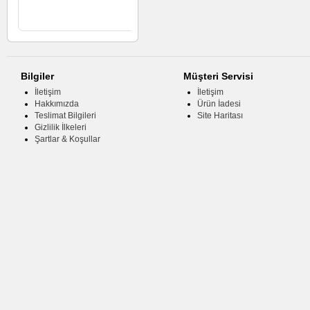
Sepete Ekle
Bilgiler
Müşteri Servisi
İletişim
İletişim
Hakkımızda
Ürün İadesi
Teslimat Bilgileri
Site Haritası
Gizlilik İlkeleri
Şartlar & Koşullar