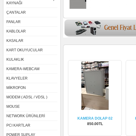
KAYNAĞI
ÇANTALAR
FANLAR
KABLOLAR
KASALAR
Yeni Ürünler
KART OKUYUCULAR
KULAKLIK
KAMERA-WEBCAM
KLAVYELER
MİKROFON
MODEM ( ADSL / VDSL )
MOUSE
NETWORK ÜRÜNLERİ
KAMERA DOLAP 02
850.00TL
PCI KARTLAR
İncele
POWER SUPLAY