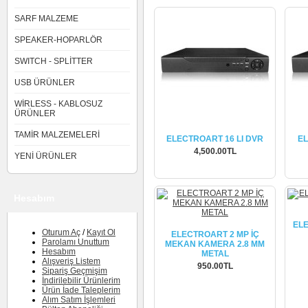
SARF MALZEME
SPEAKER-HOPARLÖR
SWITCH - SPLİTTER
USB ÜRÜNLER
WİRLESS - KABLOSUZ
ÜRÜNLER
TAMİR MALZEMELERİ
ELECTROART 16 LI DVR
EL
4,500.00TL
YENİ ÜRÜNLER
İncele
Hesabım
EL
Oturum Aç
/
Kayıt Ol
ELECTROART 2 MP İÇ
Parolamı Unuttum
MEKAN KAMERA 2.8 MM
Hesabım
METAL
Alışveriş Listem
950.00TL
Sipariş Geçmişim
İndirilebilir Ürünlerim
İncele
Ürün İade Taleplerim
Alım Satım İşlemleri